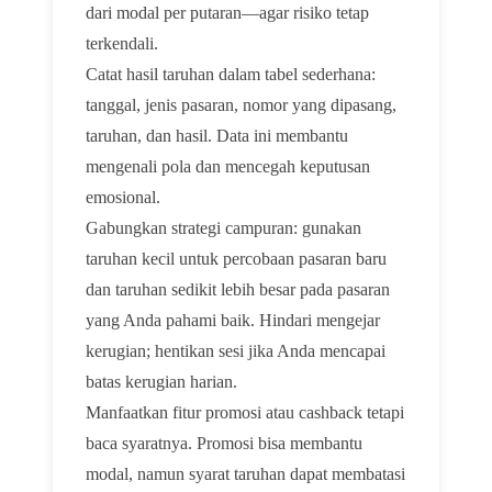
dari modal per putaran—agar risiko tetap
terkendali.
Catat hasil taruhan dalam tabel sederhana:
tanggal, jenis pasaran, nomor yang dipasang,
taruhan, dan hasil. Data ini membantu
mengenali pola dan mencegah keputusan
emosional.
Gabungkan strategi campuran: gunakan
taruhan kecil untuk percobaan pasaran baru
dan taruhan sedikit lebih besar pada pasaran
yang Anda pahami baik. Hindari mengejar
kerugian; hentikan sesi jika Anda mencapai
batas kerugian harian.
Manfaatkan fitur promosi atau cashback tetapi
baca syaratnya. Promosi bisa membantu
modal, namun syarat taruhan dapat membatasi