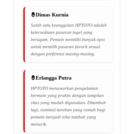
Dimas Kurnia
Salah satu keunggulan HPTOTO adalah
ketersediaan pasaran togel yang
beragam. Pemain memiliki banyak opsi
untuk memilih pasaran favorit sesuai
dengan preferensi masing-masing.
Erlangga Putra
HPTOTO menawarkan pengalaman
bermain yang praktis dengan tampilan
situs yang mudah digunakan. Ditambah
lagi, nominal taruhan yang ramah bagi
pemain menjadi nilai tambah yang
menarik.