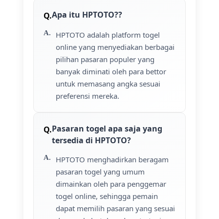
Apa itu HPTOTO??
HPTOTO adalah platform togel
online yang menyediakan berbagai
pilihan pasaran populer yang
banyak diminati oleh para bettor
untuk memasang angka sesuai
preferensi mereka.
Pasaran togel apa saja yang
tersedia di HPTOTO?
HPTOTO menghadirkan beragam
pasaran togel yang umum
dimainkan oleh para penggemar
togel online, sehingga pemain
dapat memilih pasaran yang sesuai