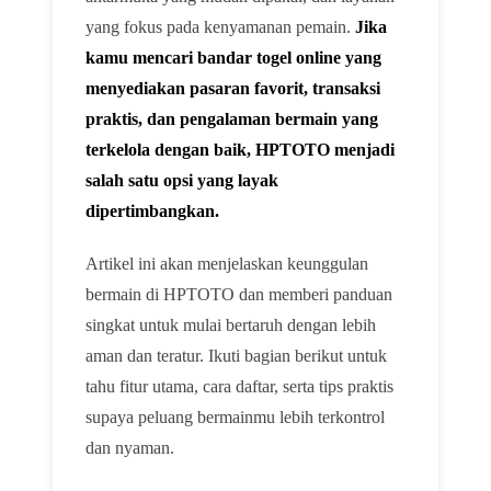
yang fokus pada kenyamanan pemain.
Jika
kamu mencari bandar togel online yang
menyediakan pasaran favorit, transaksi
praktis, dan pengalaman bermain yang
terkelola dengan baik, HPTOTO menjadi
salah satu opsi yang layak
dipertimbangkan.
Artikel ini akan menjelaskan keunggulan
bermain di HPTOTO dan memberi panduan
singkat untuk mulai bertaruh dengan lebih
aman dan teratur. Ikuti bagian berikut untuk
tahu fitur utama, cara daftar, serta tips praktis
supaya peluang bermainmu lebih terkontrol
dan nyaman.