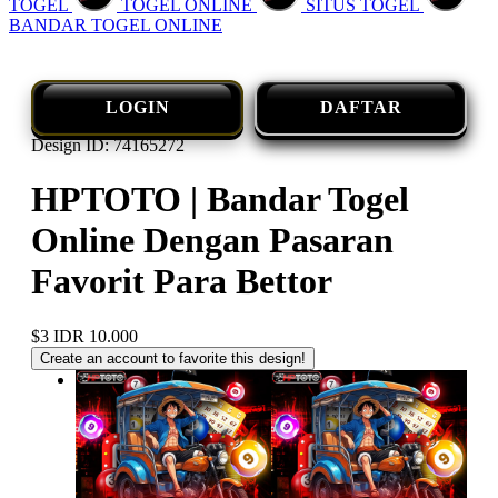
TOGEL
TOGEL ONLINE
SITUS TOGEL
BANDAR TOGEL ONLINE
LOGIN
DAFTAR
Design ID: 74165272
HPTOTO | Bandar Togel
Online Dengan Pasaran
Favorit Para Bettor
$3
IDR 10.000
Create an account to favorite this design!