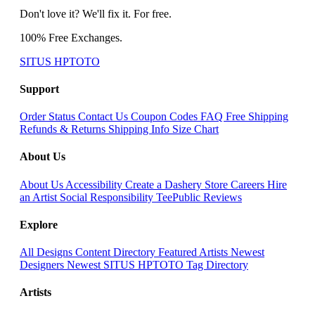
Don't love it? We'll fix it. For free.
100% Free Exchanges.
SITUS HPTOTO
Support
Order Status
Contact Us
Coupon Codes
FAQ
Free Shipping
Refunds & Returns
Shipping Info
Size Chart
About Us
About Us
Accessibility
Create a Dashery Store
Careers
Hire
an Artist
Social Responsibility
TeePublic Reviews
Explore
All Designs
Content Directory
Featured Artists
Newest
Designers
Newest SITUS HPTOTO
Tag Directory
Artists