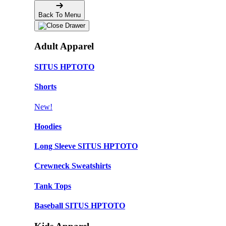
Back To Menu
Adult Apparel
SITUS HPTOTO
Shorts
New!
Hoodies
Long Sleeve SITUS HPTOTO
Crewneck Sweatshirts
Tank Tops
Baseball SITUS HPTOTO